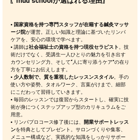
〖muu schoolが選ばれる理由〗
▪︎
国家資格を持つ専門スタッフが在籍する鍼灸マッサ
ージ院
が運営。正しい知識と理論に基づいたリンパ
ケアを、安心の環境で学べます。
▪︎ 講師は
社会福祉士の資格を持つ現役セラピスト
。技
術だけでなく、受講生一人ひとりの魅力を引き出す
カウンセリング力、そして“人に寄り添うケア”の在り
方を丁寧にお伝えします。
▪︎
少人数制で、質を重視したレッスンスタイル
。手の
使い方や姿勢、タオルワーク、言葉がけまで、細部
にこだわって習得していきます。
▪︎ 毎回のレッスンでは復習からスタートし、確実に技
術が身につくステップアップ型のカリキュラムをご
用意。
▪︎ リンパプロコース修了後には、
開業サポートレッス
ン
を特典としてプレゼント。サロンづくりや集客、
メニュー構成など、実践的な知識をしっかりサポー